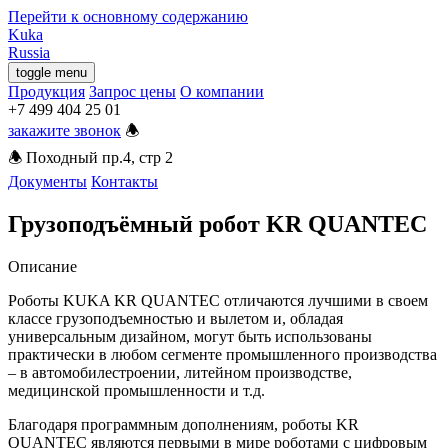
Перейти к основному содержанию
Kuka
Russia
toggle menu
Продукция
Запрос цены
О компании
закажите звонок
🕭︎
🕭︎
Походный пр.4, стр 2
Документы
Контакты
Грузоподъёмный робот KR QUANTEC
Описание
Роботы KUKA KR QUANTEC отличаются лучшими в своем
классе грузоподъемностью и вылетом и, обладая
универсальным дизайном, могут быть использованы
практически в любом сегменте промышленного производства
– в автомобилестроении, литейном производстве,
медицинской промышленности и т.д.
Благодаря программным дополнениям, роботы KR
QUANTEC являются первыми в мире роботами с цифровым